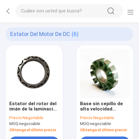
Estator Del Motor De DC
(6)
Estator del rotor del
Base sin cepillo de
imán de la laminación
alta velocidad
del acero del silicio
60*36.8m m del
Precio:
Negotiable
Precio:
Negotiable
del sector del
estator del motor de
MOQ:
negociable
MOQ:
negociable
estator del motor de
fan del ventilador del
OD89 Bldc DC
estator del motor de
Obtenga el último precio
Obtenga el último precio
DC