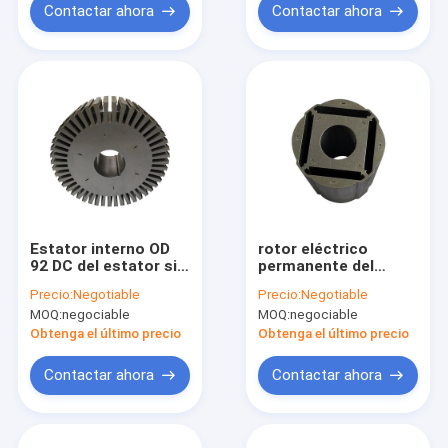
Contactar ahora
Contactar ahora
Estator interno OD
rotor eléctrico
92 DC del estator sin
permanente del
cepillo del motor de
motor eléctrico de la
Precio:
Negotiable
Precio:
Negotiable
Bldc
base del imán del
MOQ:
negociable
MOQ:
negociable
neodimio del estator
del generador de 80m
Obtenga el último precio
Obtenga el último precio
m
Contactar ahora
Contactar ahora