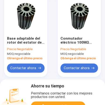
Base adaptable del
Conmutador
rotor del estator del
eléctrico 100MΩ
motor de DC de la
60HZ del segmento
Precio:
Negotiable
Precio:
Negotiable
bomba que perfora
del rotor del motor
MOQ:
negociable
MOQ:
negociable
95m m
del estator de la
máquina de DC
Obtenga el último precio
Obtenga el último precio
Contactar ahora
Contactar ahora
Ahorre su tiempo
Permítanos contactar con los mejores
productos con usted.