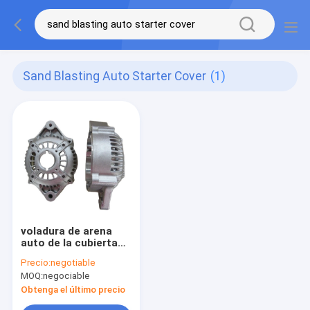
Sand Blasting Auto Starter Cover
(1)
voladura de arena
auto de la cubierta
de extremo del
Precio:
negotiable
arrancador del motor
MOQ:
negociable
automático 180T
280T
Obtenga el último precio