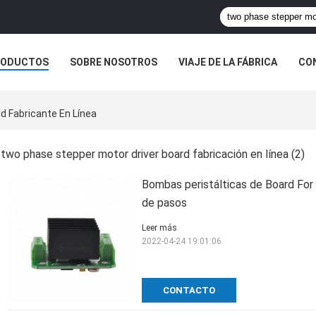
RODUCTOS
SOBRE NOSOTROS
VIAJE DE LA FÁBRICA
CO
CASOS
d Fabricante En Línea
two phase stepper motor driver board fabricación en línea
(2)
Bombas peristálticas de Board For
de pasos
Leer más
2022-04-24 19:01:06
CONTACTO