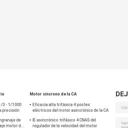
DEJ
rio
Motor síncrono de la CA
/3 - 1/1000
Eficacia alta trifásica 4 postes
a precisión
eléctricos del motor asincrónico de la CA
de 1431RPM 1.1KW
ngranaje de
IE asincrónico trifásico 4 CNAS del
eje motor del
regulador de la velocidad del motor