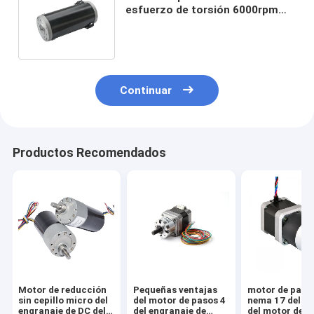
esfuerzo de torsión 6000rpm
del motor del engranaje de
gusano 220V alta
Continuar
Productos Recomendados
Motor de reducción
Pequeñas ventajas
motor de pasos
sin cepillo micro del
del motor de pasos 4
nema 17 del á
engranaje de DC del
del engranaje de
del motor del