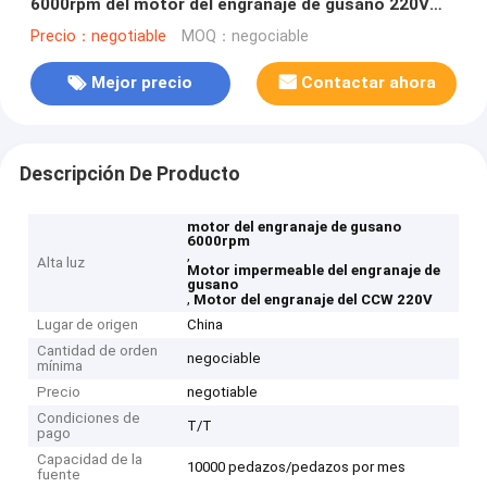
6000rpm del motor del engranaje de gusano 220V
alta
Precio：negotiable
MOQ：negociable
Mejor precio
Contactar ahora
Descripción De Producto
motor del engranaje de gusano
6000rpm
,
Alta luz
Motor impermeable del engranaje de
gusano
,
Motor del engranaje del CCW 220V
Lugar de origen
China
Cantidad de orden
negociable
mínima
Precio
negotiable
Condiciones de
T/T
pago
Capacidad de la
10000 pedazos/pedazos por mes
fuente