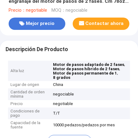
engranaje del motor de pasos de 2 fases. Cm 78oz.
En para la impresora 3D
Precio：negotiable
MOQ：negociable
Mejor precio
Contactar ahora
Descripción De Producto
,
Motor de pasos adaptado de 2 fases
,
Motor de pasos híbrido de 2 fases
Alta luz
,
Motor de pasos permanente de 1
8 grados
Lugar de origen
China
Cantidad de orden
negociable
mínima
Precio
negotiable
Condiciones de
T/T
pago
Capacidad de la
10000 pedazos/pedazos por mes
fuente