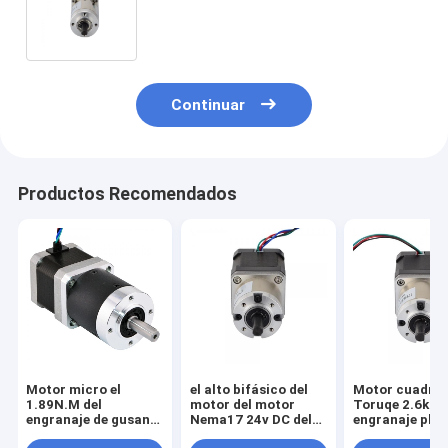
motor de pasos de 2 fases. Cm
78oz. En para la impresora 3D
Continuar
Productos Recomendados
Motor micro el
el alto bifásico del
Motor cuadrad
1.89N.M del
motor del motor
Toruqe 2.6kg d
engranaje de gusano
Nema17 24v DC del
engranaje plan
NEMA23 del solo del
engranaje planetario
de la nema 17