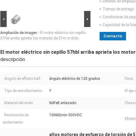
Detalles de empaqu
Tiempo de entrega:
Condiciones de pag
Capacidad de la fue
Ampliación de imagen :
El motor eléctrico sin cepillo
Contacto
57hbl arriba aprieta los motores de 57m m Bldc
El motor eléctrico sin cepillo 57hbl arriba aprieta los mot
descripción
Ángulo de effecto hall:
ángulo eléctrico de 120 grados
Fase:
Tipo de enrrollamiento:
Y
El eje 
Material del imán:
NdFeB enlazado
Clase 
Resistencia de
100MΩmin 500VDC
Eficien
aislamiento:
altos motores de esfuerzo de torsión de 