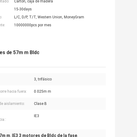
etado:
Cartón, caja de madera
15-30days
o:
L/C, D/P, T/T, Western Union, MoneyGram
nte:
10000000pcs por mes
ores de 57m m Bldc
3, trifásico
corre hacia fuera:
0.025m m
de aislamiento:
Clase B
IE3
cia::
57m m
IE3 3 motores de Bldc de la fase
,
,