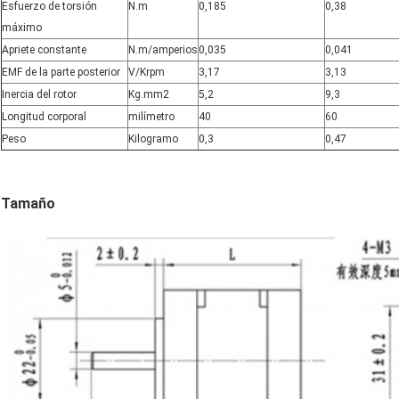
Esfuerzo de torsión
N.m
0,185
0,38
máximo
Apriete constante
N.m/amperios
0,035
0,041
EMF de la parte posterior
V/Krpm
3,17
3,13
Inercia del rotor
Kg.mm2
5,2
9,3
Longitud corporal
milímetro
40
60
Peso
Kilogramo
0,3
0,47
Tamaño