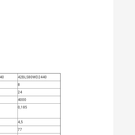
40
42BLS80WD2440
8
24
4000
0,185
4,5
77