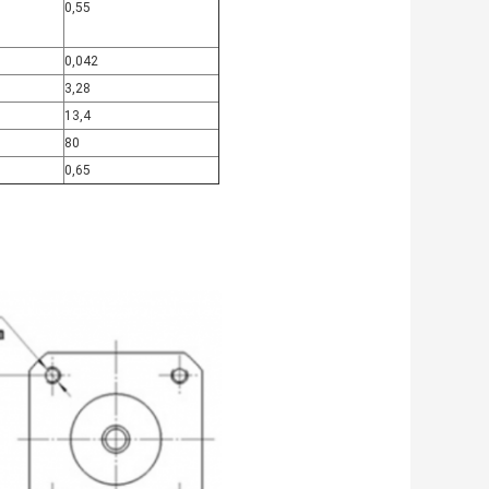
0,55
0,042
3,28
13,4
80
0,65