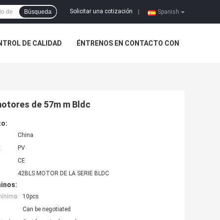
Solicitar una cotización
Búsqueda
|
Spanish
NTROL DE CALIDAD
ÉNTRENOS EN CONTACTO CON
s motores de 57m m Bldc
to:
China
:
PV
CE
42BLS MOTOR DE LA SERIE BLDC
inos:
mínima:
10pcs
Can be negotiated