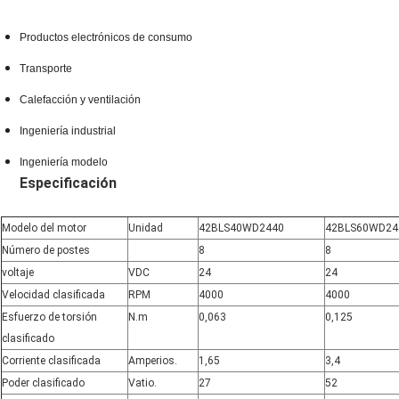
Productos electrónicos de consumo
Transporte
Calefacción y ventilación
Ingeniería industrial
Ingeniería modelo
Especificación
Modelo del motor
Unidad
42BLS40WD2440
42BLS60WD24
Número de postes
8
8
voltaje
VDC
24
24
Velocidad clasificada
RPM
4000
4000
Esfuerzo de torsión
N.m
0,063
0,125
clasificado
Corriente clasificada
Amperios.
1,65
3,4
Poder clasificado
Vatio.
27
52