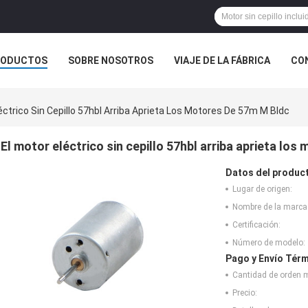
RODUCTOS
SOBRE NOSOTROS
VIAJE DE LA FÁBRICA
CO
CASOS
éctrico Sin Cepillo 57hbl Arriba Aprieta Los Motores De 57m M Bldc
El motor eléctrico sin cepillo 57hbl arriba aprieta lo
Datos del produc
Lugar de origen:
Nombre de la marca
Certificación:
Número de modelo:
Pago y Envío Térm
Cantidad de orden 
Precio: