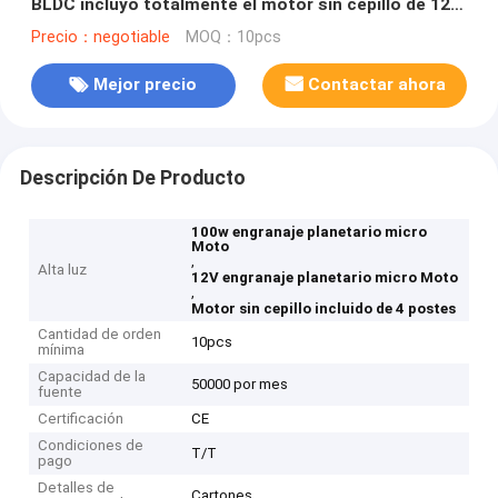
BLDC incluyó totalmente el motor sin cepillo de 12V
4 poste
Precio：negotiable
MOQ：10pcs
Mejor precio
Contactar ahora
Descripción De Producto
100w engranaje planetario micro
Moto
,
Alta luz
12V engranaje planetario micro Moto
,
Motor sin cepillo incluido de 4 postes
Cantidad de orden
10pcs
mínima
Capacidad de la
50000 por mes
fuente
Certificación
CE
Condiciones de
T/T
pago
Detalles de
Cartones