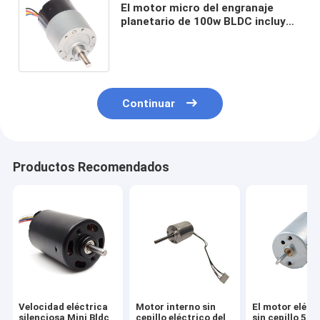
El motor micro del engranaje
planetario de 100w BLDC incluyó
totalmente el motor sin cepillo
de 12V 4 poste
Continuar
Productos Recomendados
Velocidad eléctrica
Motor interno sin
El motor eléct
silenciosa Mini Bldc
cepillo eléctrico del
sin cepillo 57h